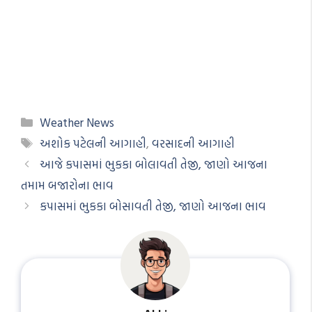
Categories
Weather News
Tags
અશોક પટેલની આગાહી
,
વરસાદની આગાહી
આજે કપાસમાં ભુકકા બોલાવતી તેજી, જાણો આજના
તમામ બજારોના ભાવ
કપાસમાં ભુકકા બોસાવતી તેજી, જાણો આજના ભાવ