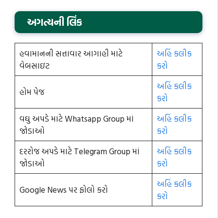
અગત્યની લિંક
હવામાનની સત્તાવાર આગાહી માટે
અહિં કલીક
વેબસાઇટ
કરો
અહિં કલીક
હોમ પેજ
કરો
વઘુ અપડે માટે Whatsapp Group માં
અહિં કલીક
જોડાઓ
કરો
દરરોજ અપડે માટે Telegram Group માં
અહિં કલીક
જોડાઓ
કરો
અહિં કલીક
Google News પર ફોલો કરો
કરો