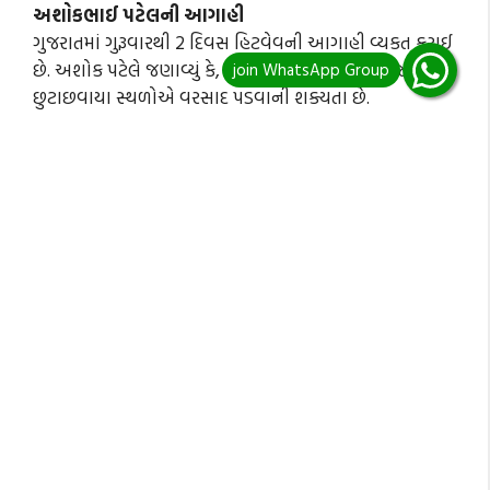
અશોકભાઈ પટેલની આગાહી
ગુજરાતમાં ગુરૂવારથી 2 દિવસ હિટવેવની આગાહી વ્યકત કરાઈ
છે. અશોક પટેલે જણાવ્યું કે, આગામી 2 થી 3 દિવસ રાજ્યના
છુટાછવાયા સ્થળોએ વરસાદ પડવાની શક્યતા છે.