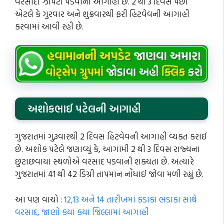
વરસાદી ઝાપટા પડવાની આગાહી છે. 2 થી 3 દિવસ પછી
એટલે કે ગુરવાર અને શુક્રવારથી ફરી હિટવેવની આગાહી
કરવામાં આવી રહી છે.
અશોકભાઈ પટેલની આગાહી
ગુજરાતમાં ગુરૂવારથી 2 દિવસ હિટવેવની આગાહી વ્યકત કરાઈ
છે. અશોક પટેલે જણાવ્યું કે, આગામી 2 થી 3 દિવસ રાજ્યના
છુટાછવાયા સ્થળોએ વરસાદ પડવાની શક્યતા છે. અત્યારે
ગુજરાતમાં 41 થી 42 ડિગ્રી તાપમાન નોંધાઈ જોવા મળી રહ્યું છે.
આ પણ વાચો :
12,13 અને 14 તારીખમાં કડાકા ભડાકા સાથે
વરસાદ, જાણો કયા કયા જિલ્લામાં આગાહી