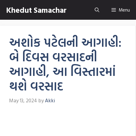
Skip
Khedut Samachar
Menu
to
content
અશોક પટેલની આગાહી:
બે દિવસ વરસાદની
આગાહી, આ વિસ્તારમાં
થશે વરસાદ
May 13, 2024
by
Akki