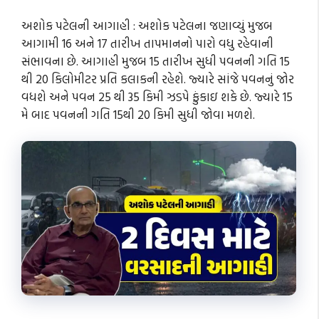
અશોક પટેલની આગાહી : અશોક પટેલના જણાવ્યું મુજબ
આગામી 16 અને 17 તારીખ તાપમાનનો પારો વધુ રહેવાની
સંભાવના છે. આગાહી મુજબ 15 તારીખ સુધી પવનની ગતિ 15
થી 20 કિલોમીટર પ્રતિ કલાકની રહેશે. જ્યારે સાંજે પવનનું જોર
વધશે અને પવન 25 થી 35 કિમી ઝડપે ફુંકાઇ શકે છે. જ્યારે 15
મે બાદ પવનની ગતિ 15થી 20 કિમી સુધી જોવા મળશે.