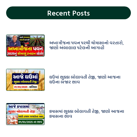
Recent Posts
અખાત્રીજના પવન પરથી ચોમાસાનો વરતારો,
જાણો અંબાલાલ પટેલની આગાહી
ઘઉમાં ભુકકા બોલાવતી તેજી, જાણો આજના
ઘઉના બજાર ભાવ
કપાસમાં ભુકકા બોલાવતી તેજી, જાણો આજના
કપાસના ભાવ