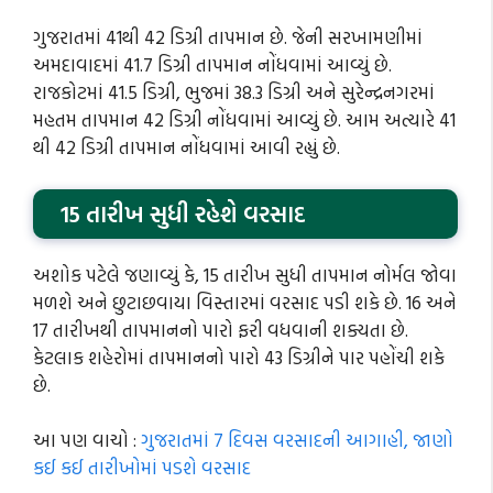
ગુજરાતમાં 41થી 42 ડિગ્રી તાપમાન છે. જેની સરખામણીમાં
અમદાવાદમાં 41.7 ડિગ્રી તાપમાન નોંધવામાં આવ્યું છે.
રાજકોટમાં 41.5 ડિગ્રી, ભુજમાં 38.3 ડિગ્રી અને સુરેન્દ્રનગરમાં
મહતમ તાપમાન 42 ડિગ્રી નોંધવામાં આવ્યું છે. આમ અત્યારે 41
થી 42 ડિગ્રી તાપમાન નોંધવામાં આવી રહ્યું છે.
15 તારીખ સુધી રહેશે વરસાદ
અશોક પટેલે જણાવ્યું કે, 15 તારીખ સુધી તાપમાન નોર્મલ જોવા
મળશે અને છુટાછવાયા વિસ્તારમાં વરસાદ પડી શકે છે. 16 અને
17 તારીખથી તાપમાનનો પારો ફરી વધવાની શક્યતા છે.
કેટલાક શહેરોમાં તાપમાનનો પારો 43 ડિગ્રીને પાર પહોંચી શકે
છે.
આ પણ વાચો :
ગુજરાતમાં 7 દિવસ વરસાદની આગાહી, જાણો
કઈ કઈ તારીખોમાં પડશે વરસાદ