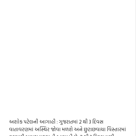
અશોક પટેલની આગાહી : ગુજરાતમાં 2 થી 3 દિવસ
વાતાવરણમાં અસ્થિર જોવા મળશે અને છુટાછવાયા વિસ્તારમાં