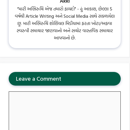
Akki
“મારી અભિરુચિ એજ તમારો ફાયદો" - હું આકાશ, છેલ્લા 5
વર્ષથી Article Writing અને Social Media સાથે સંકળાયેલ
છુ. મારી અભિરુચિ શોશિયલ મિડીયામાં ફરતા ખોટા/અફવા
સ્વરુપી સમાચાર જાણવાનો અને સચોટ વાસ્તવિક સમાચાર
આપવાનો છે.
Leave a Comment
Comment