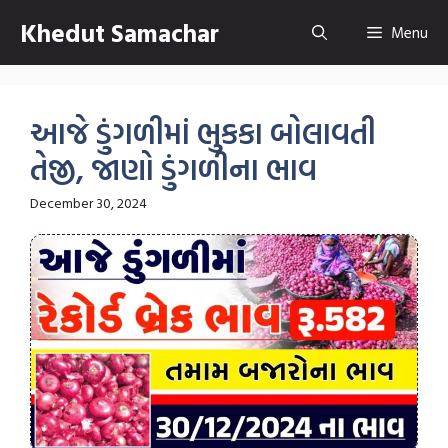
Skip
Khedut Samachar
Menu
to
content
આજે ડુંગળીમાં ભુકકા બોલાવતી
તેજી, જાણો ડુંગળીના ભાવ
December 30, 2024