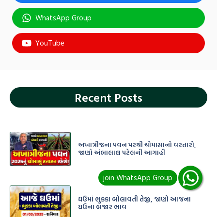
WhatsApp Group
YouTube
Recent Posts
અખાત્રીજના પવન પરથી ચોમાસાનો વરતારો,
જાણો અંબાલાલ પટેલની આગાહી
ઘઉમાં ભુકકા બોલાવતી તેજી, જાણો આજના
ઘઉના બજાર ભાવ