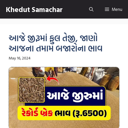
Skip
Khedut Samachar
Menu
to
content
આજે જીરૂમાં ફુલ તેજી, જાણો
આજના તમામ બજારોના ભાવ
May 16, 2024