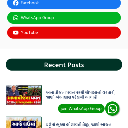
Facebook
WhatsApp Group
YouTube
Recent Posts
અખાત્રીજના પવન પરથી ચોમાસાનો વરતારો,
જાણો અંબાલાલ પટેલની આગાહી
ઘઉમાં ભુકકા બોલાવતી તેજી, જાણો આજના