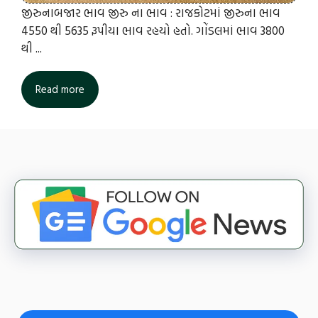
જીરુનાબજાર ભાવ જીરુ ના ભાવ : રાજકોટમાં જીરુના ભાવ
4550 થી 5635 રૂપીયા ભાવ રહયો હતો. ગોંડલમાં ભાવ 3800
થી ...
Read more